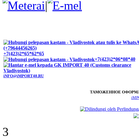
|
+7(423)2*65*62*65
+7(423)2*06*08*40
iNFO@iMPORT40.RU
ТАМОЖЕННОЕ ОФОРМЛЕ
iMP
3