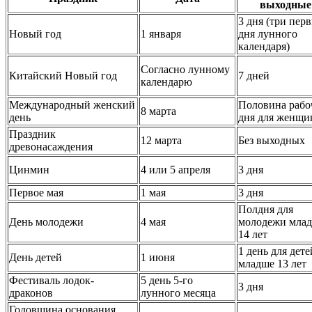
выходные
3 дня (три пер
Новый год
1 января
дня лунного
календаря)
Согласно лунному
Китайский Новый год
7 дней
календарю
Международный женский
Половина рабо
8 марта
день
дня для женщи
Праздник
12 марта
Без выходных
древонасаждения
Цинмин
4 или 5 апреля
3 дня
Первое мая
1 мая
3 дня
Полдня для
День молодежи
4 мая
молодежи мла
14 лет
1 день для дете
День детей
1 июня
младше 13 лет
Фестиваль лодок-
5 день 5-го
3 дня
драконов
лунного месяца
Годовщина основания