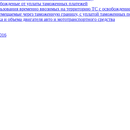
вобожденые от уплаты таможенных платежей
пользования временно ввозимых на территорию ТС с освобожден
еремещаемые через таможенную границу, с уплатой таможенных 
а и объема двигателя авто и мототранспортного средства
016