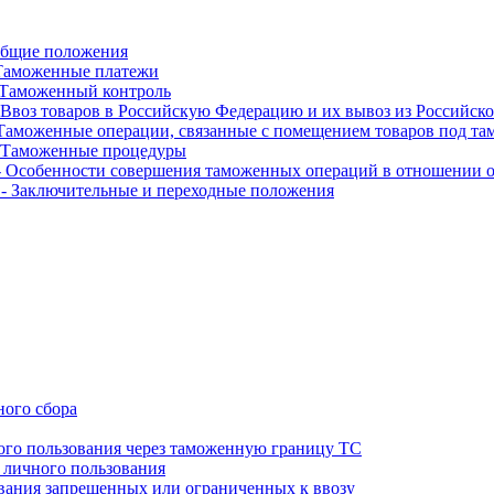
 Общие положения
- Таможенные платежи
 - Таможенный контроль
 - Ввоз товаров в Российскую Федерацию и их вывоз из Российс
 - Таможенные операции, связанные с помещением товаров под т
 - Таможенные процедуры
I - Особенности совершения таможенных операций в отношении 
II - Заключительные и переходные положения
ого сбора
ого пользования через таможенную границу ТС
я личного пользования
ования запрещенных или ограниченных к ввозу