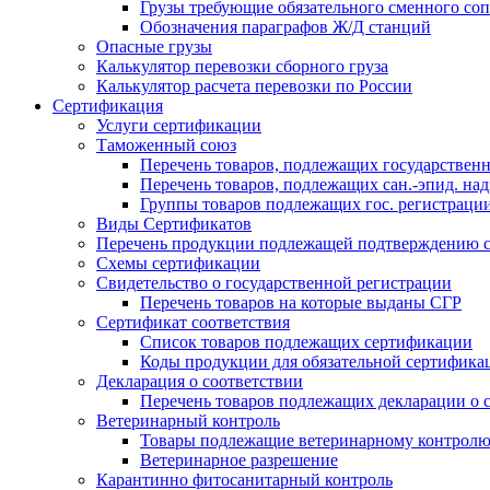
Грузы требующие обязательного сменного со
Обозначения параграфов Ж/Д станций
Опасные грузы
Калькулятор перевозки сборного груза
Калькулятор расчета перевозки по России
Сертификация
Услуги сертификации
Таможенный союз
Перечень товаров, подлежащих государствен
Перечень товаров, подлежащих сан.-эпид. над
Группы товаров подлежащих гос. регистраци
Виды Сертификатов
Перечень продукции подлежащей подтверждению с
Схемы сертификации
Свидетельство о государственной регистрации
Перечень товаров на которые выданы СГР
Сертификат соответствия
Список товаров подлежащих сертификации
Коды продукции для обязательной сертифика
Декларация о соответствии
Перечень товаров подлежащих декларации о 
Ветеринарный контроль
Товары подлежащие ветеринарному контрол
Ветеринарное разрешение
Карантинно фитосанитарный контроль