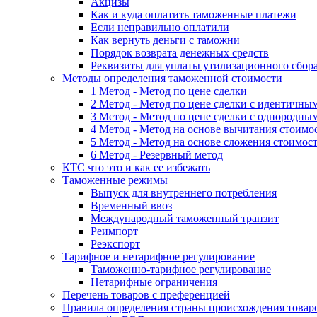
Акцизы
Как и куда оплатить таможенные платежи
Если неправильно оплатили
Как вернуть деньги с таможни
Порядок возврата денежных средств
Реквизиты для уплаты утилизационного сбор
Методы определения таможенной стоимости
1 Метод - Метод по цене сделки
2 Метод - Метод по цене сделки с идентичны
3 Метод - Метод по цене сделки с однородны
4 Метод - Метод на основе вычитания стоимо
5 Метод - Метод на основе сложения стоимос
6 Метод - Резервный метод
КТС что это и как ее избежать
Таможенные режимы
Выпуск для внутреннего потребления
Временный ввоз
Международный таможенный транзит
Реимпорт
Реэкспорт
Тарифное и нетарифное регулирование
Таможенно-тарифное регулирование
Нетарифные ограничения
Перечень товаров с преференцией
Правила определения страны происхождения товар