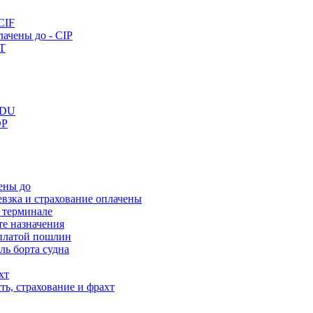
CIF
лачены до - CIP
PT
DDU
DP
чены до
еревзка и страхование оплачены
а терминале
сте назначения
 оплатой пошлин
оль борта судна
хт
ость, страхование и фрахт