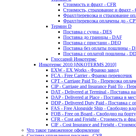
Стоимость и фрахт - CFR
Стоимость, страхование и фрахт - 
Фрахт/перевозка и страхование оп
Фрахт/перевозка оплачены до - C
Термин D
Поставка с судна - DES
Поставка до границы - DAF
Поставка с пристани - DEQ
Поставка без оплаты пошлины - 
Поставка с оплатой пошлины - D
Глоссарий Инкотермс
Инкотермс 2010 [iNKOTERMS 2010]
EXW - EX Works - Франко завод
FCA - Free Carrier - Франко перевозчик
CPT - Carriage Paid To - Перевозка опла
CIP - Carriage and Insurance Paid To - П
DAT - Delivered at Terminal - Поставка н
DAP - Delivered at Place - Поставка в ме
DDP - Delivered Duty Paid - Поставка с
FAS - Free Alongside Ship - Свободно вд
FOB - Free on Board - Свободно на борту
CFR - Cost and Freight - Стоимость и фра
CIF - Cost Insurance and Freight - Стоим
Что такое таможенное оформление
Система управления рисками - СУР