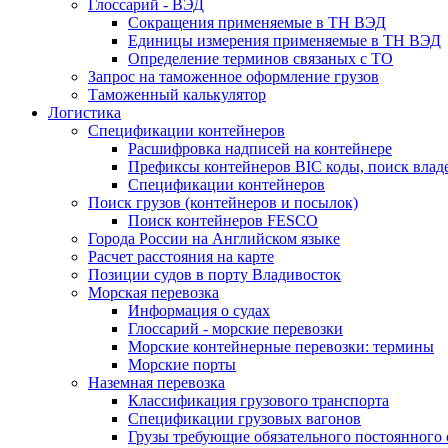
Глоссарий - ВЭД
Сокращения применяемые в ТН ВЭД
Единицы измерения применяемые в ТН ВЭД
Определение терминов связаных с ТО
Запрос на таможенное оформление грузов
Таможенный калькулятор
Логистика
Спецификации контейнеров
Расшифровка надписей на контейнере
Префиксы контейнеров BIC коды, поиск влад
Спецификации контейнеров
Поиск грузов (контейнеров и посылок)
Поиск контейнеров FESCO
Города России на Английском языке
Расчет расстояния на карте
Позиции судов в порту Владивосток
Морская перевозка
Информация о судах
Глоссарий - морские перевозки
Морские контейнерные перевозки: термины
Морские порты
Наземная перевозка
Классификация грузового транспорта
Спецификации грузовых вагонов
Грузы требующие обязательного постоянного