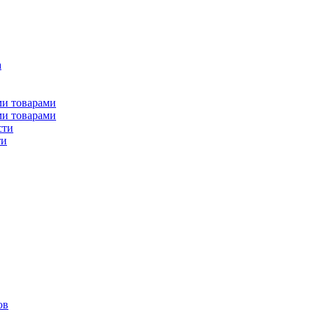
а
ми товарами
ми товарами
сти
ти
ов