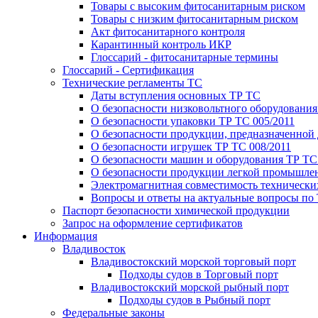
Товары с высоким фитосанитарным риском
Товары с низким фитосанитарным риском
Акт фитосанитарного контроля
Карантинный контроль ИКР
Глоссарий - фитосанитарные термины
Глоссарий - Сертификация
Технические регламенты ТС
Даты вступления основных ТР ТС
О безопасности низковольтного оборудования
О безопасности упаковки ТР ТС 005/2011
О безопасности продукции, предназначенной 
О безопасности игрушек ТР ТС 008/2011
О безопасности машин и оборудования ТР ТС
О безопасности продукции легкой промышлен
Электромагнитная совместимость технических
Вопросы и ответы на актуальные вопросы по
Паспорт безопасности химической продукции
Запрос на оформление сертификатов
Информация
Владивосток
Владивостокский морской торговый порт
Подходы судов в Торговый порт
Владивостокский морской рыбный порт
Подходы судов в Рыбный порт
Федеральные законы