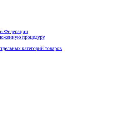
кой Федерации
аможенную процедуру
отдельных категорий товаров