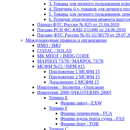
3. Товары для личного пользования ос
4. Перечень б.у. товаров для личного 
5. Товары для личного пользования, п
6. Порядок определения момента выпуск
Приказ ФТС России № 825 от 21.04.2010
Письмо РСН ФС-ЮШ-3/11490 от 24.06.2016
Письмо ФТС России № 01-11/38179 от 29.07.2
Международные правила и организации
ИМО / IMO
СОЛАС / SOLAS
МК МПОГ / IMDG CODE
МАРПОЛ 73/78 / MARPOL 73/78
МСФМ №15 / ISPM #15
Приложение 1 МСФМ 15
Приложение 2 МСФМ 15
Дополнение 1 МСФМ 15
Инкотермс / Incoterms - Описание
Инкотермс 2000 [iNKOTERMS 2000]
Термин E
Франко завод - EXW
Термин F
Франко перевозчик - FCA
Франко вдоль борта судна - FAS
Франко борт - FOB
Термин С