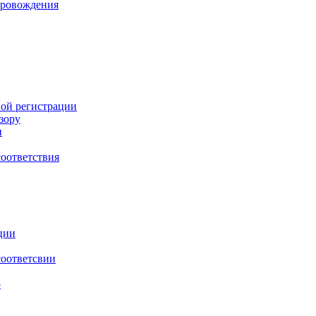
провождения
ной регистрации
зору
и
оответствия
ции
соответсвии
ю