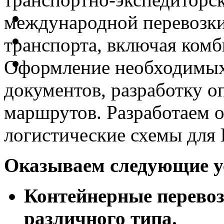
международной перевозки
транспорта, включая ком
Оформление необходимых
документов, разработку 
маршрутов. Разработаем 
логистические схемы для 
Оказываем следующие у
Контейнерные перевоз
различного типа.