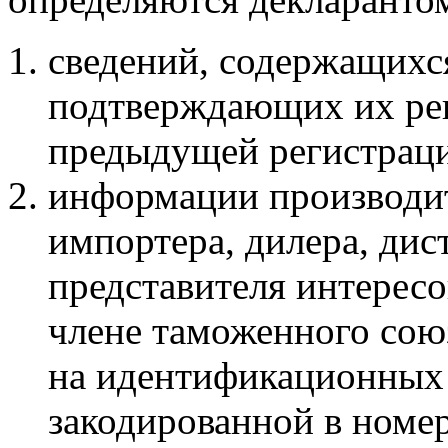
сведений, содержащихс
подтверждающих их рег
предыдущей регистрац
информации производит
импортера, дилера, ди
представителя интересо
члене таможенного союз
на идентификационных 
закодированной в номере