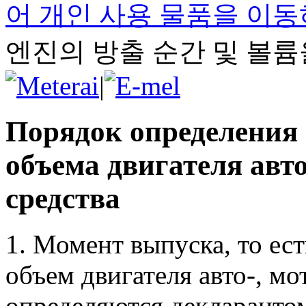
어 개인 사용 물품을 이동
엔진의 방출 순간 및 볼
|
Порядок определения
объема двигателя авт
средства
1. Момент выпуска, то ест
объем двигателя авто-, мо
определяются декларантом