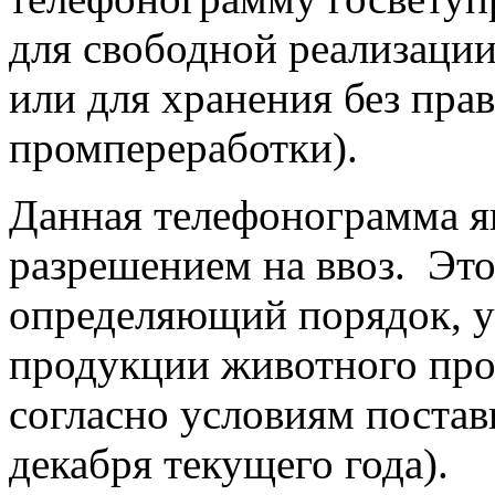
для свободной реализации
или для хранения без прав
промпереработки).
Данная телефонограмма я
разрешением на ввоз. Это
определяющий порядок, у
продукции животного про
согласно условиям поставк
декабря текущего года).