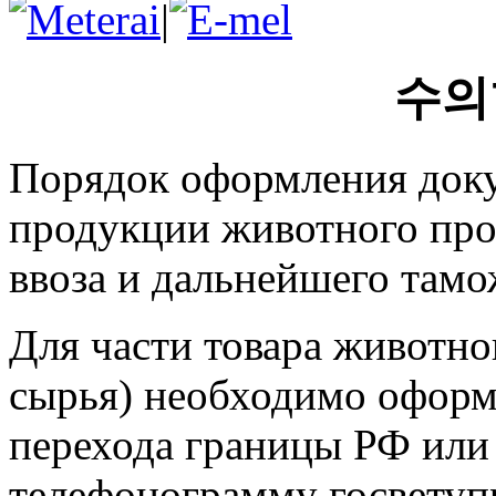
|
수의
Порядок оформления док
продукции животного про
ввоза и дальнейшего там
Для части товара животн
сырья) необходимо оформи
перехода границы РФ или 
телефонограмму госветупр